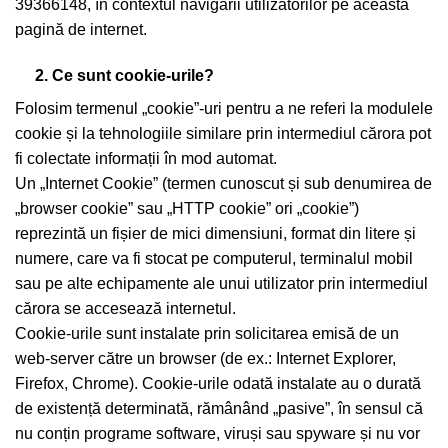
39366148, în contextul navigării utilizatorilor pe această
pagină de internet.
2. Ce sunt cookie-urile?
Folosim termenul „cookie”-uri pentru a ne referi la modulele
cookie și la tehnologiile similare prin intermediul cărora pot
fi colectate informații în mod automat.
Un „Internet Cookie” (termen cunoscut și sub denumirea de
„browser cookie” sau „HTTP cookie” ori „cookie”)
reprezintă un fișier de mici dimensiuni,
format
din litere și
numere, care va fi stocat pe computerul, terminalul mobil
sau pe alte echipamente ale unui utilizator prin intermediul
cărora se accesează internetul.
Cookie-urile sunt instalate prin solicitarea emisă de un
web-server către un browser (de ex.: Internet Explorer,
Firefox, Chrome). Cookie-urile odată instalate au o durată
de existență determinată, rămânând „pasive”, în sensul că
nu conțin programe software, viruși sau spyware și nu vor