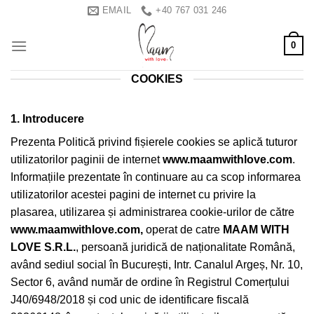
Skip
EMAIL
+40 767 031 246
to
content
0
COOKIES
1. Introducere
Prezenta Politică privind fișierele cookies se aplică tuturor
utilizatorilor paginii de internet
www.maamwithlove.com
.
Informațiile prezentate în continuare au ca scop informarea
utilizatorilor acestei pagini de internet cu privire la
plasarea, utilizarea și administrarea cookie-urilor de către
www.maamwithlove.com
,
operat de catre
MAAM WITH
LOVE S.R.L.
, persoană juridică de naționalitate Română,
având sediul social în București, Intr. Canalul Argeș, Nr. 10,
Sector 6, având număr de ordine în Registrul Comerțului
J40/6948/2018 și cod unic de identificare fiscală