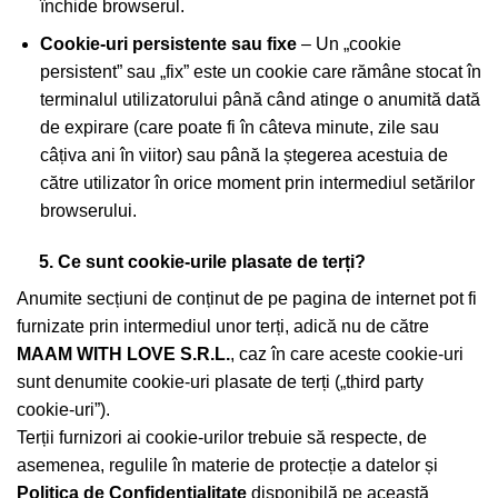
închide browserul.
Cookie-uri persistente sau fixe
– Un „cookie
persistent” sau „fix” este un cookie care rămâne stocat în
terminalul utilizatorului până când atinge o anumită dată
de expirare (care poate fi în câteva minute, zile sau
câțiva ani în viitor) sau până la ștegerea acestuia de
către utilizator în orice moment prin intermediul setărilor
browserului.
5. Ce sunt cookie-urile plasate de terți?
Anumite secțiuni de conținut de pe pagina de internet pot fi
furnizate prin intermediul unor terți, adică nu de către
MAAM WITH LOVE S.R.L.
, caz în care aceste cookie-uri
sunt denumite cookie-uri plasate de terți („third party
cookie-uri”).
Terții furnizori ai cookie-urilor trebuie să respecte, de
asemenea, regulile în materie de protecție a datelor și
Politica de Confidențialitate
disponibilă pe această