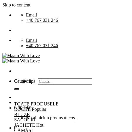
Skip to content
Email
+40 767 031 246
Email
+40 767 031 246
Categorii
Caută după:
TOATE PRODUSELE
0,00
lei
0
ROCHII
BLUZE
Nu ai niciun produs în coș.
SACOURI
JACHETE
0
CĂMĂȘI