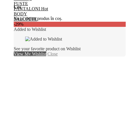
FUSTE
Coș
PANTALONI
BODY
Nu ai niciun produs în coș.
SALOPETE
-29%
Added to Wishlist
See your favorite product on Wishlist
View My Wishlist
Close