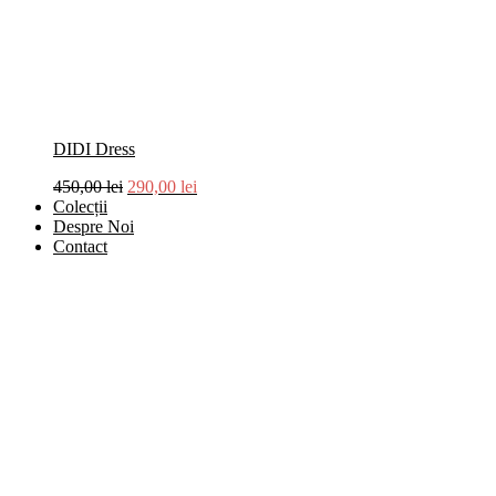
DIDI Dress
450,00
lei
290,00
lei
Colecții
Despre Noi
Contact