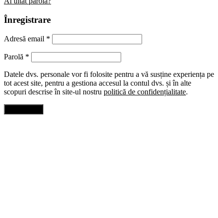
Ai uitat parola?
Înregistrare
Adresă email
*
Parolă
*
Datele dvs. personale vor fi folosite pentru a vă susține experiența pe
tot acest site, pentru a gestiona accesul la contul dvs. și în alte
scopuri descrise în site-ul nostru
politică de confidențialitate
.
Înregistrare