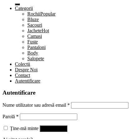
Categorii
Rochii
Bluze
Sacouri
Jachete
Camasi
Fuste
Pantaloni
Body
Salopete
Colecții
Despre Noi
Contact
Autentificare
Autentificare
Nume utilizator sau adresă email
*
Parolă
*
Ține-mă minte
Autentificare