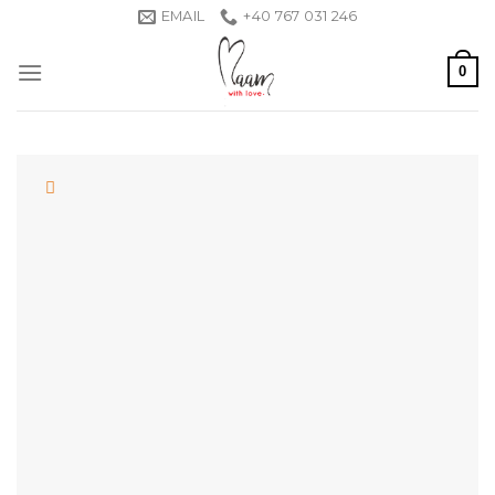
Skip
EMAIL
+40 767 031 246
to
content
0