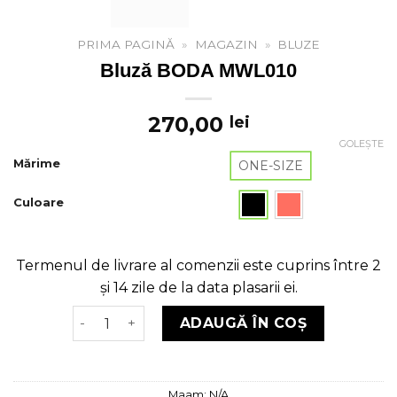
PRIMA PAGINĂ
»
MAGAZIN
»
BLUZE
Bluză BODA MWL010
270,00
lei
GOLEȘTE
Mărime
ONE-SIZE
Culoare
Termenul de livrare al comenzii este cuprins între 2
și 14 zile de la data plasarii ei.
Cantitate Bluză BODA MWL010
ADAUGĂ ÎN COȘ
Maam:
N/A