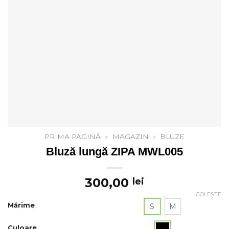
PRIMA PAGINĂ
»
MAGAZIN
»
BLUZE
Bluză lungă ZIPA MWL005
300,00
lei
GOLEȘTE
Mărime
S
M
Culoare