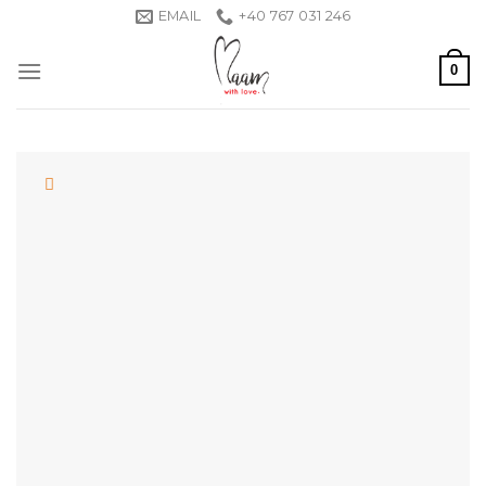
Skip
EMAIL
+40 767 031 246
to
content
0